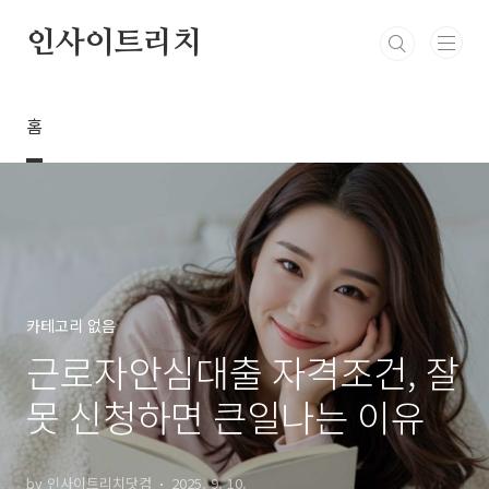
본문 바로가기
인사이트리치
홈
카테고리 없음
근로자안심대출 자격조건, 잘
못 신청하면 큰일나는 이유
by 인사이트리치닷컴
2025. 9. 10.