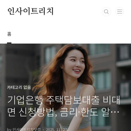
본문 바로가기
인사이트리치
홈
카테고리 없음
기업은행 주택담보대출 비대
면 신청방법, 금리·한도 알고
신청하세요
by 인사이트리치닷컴
2025. 11. 27.