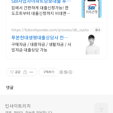
SBI사업자아파트담보대출 후순
위담보대출 최대 한도는?
집에서 간편하게 대출신청가능! 한
도조회부터 대출신청까지 비대면으
로
https://fubonhyundai.com/process/db_custom
광고
ers6.do?rcmrEmpno=L000907
푸본현대생명대출상담사 전용
남
구매자금 / 대환자금 / 생활자금 / 사
업자금 대출상담 가능
공감
구독하기
댓글
인사이트리치
경제, 재테크, 정보를 전달합니다.