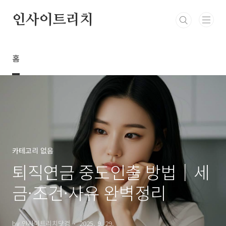
본문 바로가기
인사이트리치
홈
카테고리 없음
퇴직연금 중도인출 방법│세
금·조건·사유 완벽정리
by 인사이트리치닷컴
2025. 9. 29.