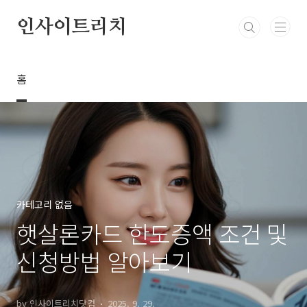
본문 바로가기
인사이트리치
홈
카테고리 없음
햇살론카드 한도증액 조건 및
신청방법 알아보기
by 인사이트리치닷컴
2025. 9. 29.