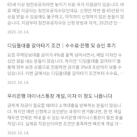
는 정부정책형 금융상품입니다. 기존의 비싼 이자를 낮추고, 장기분
65세 이상 참전유공자라면 놓치기 쉬운 국가 지원금이 있습니다. 바
할상환이 가능하도록 설계되어 있습니다. 사업 운영 자금이 부족하
로 매달 지급되는 참전유공자수당인데요. 신청만 하면 월 45만원 이
거나 만기 연장이 어려운 자영업자, 소상공인에게 실질적인 도움을
상을 받을 수 있음에도 불구하고, 아직까지 신청하지 않은 분들이 많
..
습니다. 지금부터 참전유공자수당 신청 방법과 자격, 2025년 인상
소식, 배우자 혜택까지 모두 정리해드리겠습니다. 참전유공자수당
2025. 10. 14.
가능 여부 조회는 ▼ 하단 링크에서 가능합니다.▼▼▼참전유공자
수당 가능 여부 조회하기👆​ 참전유공자수당이란?참전유공자수당은
디딤돌대출 갈아타기 조건│수수료·은행 및 승인 후기
6·25전쟁이나 베트남전에 참전한 분들에게 지급되는 국가 보훈 지
원금입니다. 나라를 위해 희생한 유공자분들의 노후 생활을 돕기 위
요즘 주택담보대출 금리가 4%를 훌쩍 넘어서면서, 매달 이자만 수
한 제도로, 현재 고령화로 인해 많은 분들이 주요 지원 대상이 되고
십만 원을 내는 분들이 많습니다. 하지만 ‘디딤돌대출 갈아타기’를
있습니다. 단순한 복지급여가 아니라 ‘국가의 예우’로서 지급..
통해 정부 보증 상품으로 전환하면 금리를 3%대 초반까지 낮출 수
있습니다. 이번 글에서는 디딤돌대출 갈아타기 조건부터 수수료, 은
행, 승인 후기까지 실제 사례 중심으로 정리했습니다. 주담대 금리
2025. 10. 14.
부담을 줄이고 싶은 분이라면 끝까지 읽어보시기 바랍니다. 디딤돌
대출 갈아타기 가능 여부 조회는 ▼ 하단 링크에서 가능합니
우리은행 마이너스통장 개설, 이자 이 정도 나옵니다
다.▼▼▼디딤돌대출 갈아타기 가능 여부 조회하기👆 디딤돌대출
갈아타기란?디딤돌대출 갈아타기는 기존 주택담보대출을 저금리
급하게 자금이 필요할 때마다 소액대출을 반복하는 분들이 많습니
정책상품인 디딤돌대출로 대환하는 것을 말합니다. 단순히 금리를
다. 하지만 매번 신청하고 승인받는 과정이 번거롭다면, 한 번 개설
낮추는 데 그치지 않고, 상환 기간을 길게 가져가 월 납입액을 줄이
해두면 언제든 꺼내 쓸 수 있는 우리은행 마이너스통장이 훨씬 효율
는 효과도 있..
적입니다. 실제로 직장인이라면 조건만 충족하면 빠르게 개설 가능
하며, 금리 수준도 합리적입니다. 지금부터 우리은행 마이너스통장
2025. 10. 14.
개설 방법과 이자, 한도, 연장 및 증액 관련 모든 정보를 정리해드리