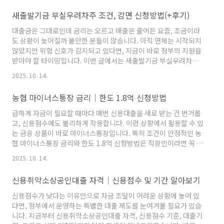
겠습니다. 빠른 한도 조회 및 신청은 ▼ 하단 링크에서 가능합니
새출발기금 부실우려차주 조건, 감면 신청방법(+후기)
다.▼▼▼우리은행 마이너스통장 즉시 한도 조회하기👆​ 우리은행
마이너스통장이란?우리은행 마이너스통장은 정식 상품명으로 ‘우
대출금은 그대로인데 금리는 오르고 매출은 줄어든 요즘, 조금이라
리 WON하는 직장인대출’이라는 이름을 가지고 있습니다. 일정 금
도 상환이 늦어질까 불안한 분들이 많습니다. 아직 연체는 시작되지
액 한도 안에서 필요한 만큼 인출할 수 있는 신용한도대출 형태로,
않았지만 위험 신호가 감지되고 있다면, 지금이 바로 정부의 지원을
실제 사..
받아야 할 타이밍입니다. 이번 글에서는 새출발기금 부실우려차주
조건, 채무조정 감면 신청방법, 그리고 실제 후기를 바탕으로 그 과
2025. 10. 14.
정을 자세히 정리해드리겠습니다.▼▼▼새출발기금 부실우려차주
가능 여부 조회하기👆 ​새출발기금 부실우려차주란?2022년부터 운
농협 마이너스통장 금리│한도 1.8억 신청방법
영 중인 새출발기금은 코로나19로 피해를 입은 소상공인과 자영업
자의 채무 부담을 덜어주기 위해 마련된 제도입니다. 특히 부실우려
급하게 자금이 필요할 때마다 매번 신용대출을 새로 받는 건 번거롭
차주란, 현재 연체는 없지만 향후 90일 이상 연체로 전환될 가능성
고, 신용점수에도 불리하게 작용합니다. 이런 상황에서 활용할 수 있
이 크다고 판단되는 차주를 말합니다. 쉽게 말해, 대출은 제때 갚고
는 금융 상품이 바로 마이너스통장입니다. 특히 조건이 안정적인 농
있..
협 마이너스통장 금리와 한도 1.8억 신청방법은 직장인이라면 꼭 한
번은 살펴볼 필요가 있습니다. 빠른 한도 조회 및 신청은 ▼ 하단 링
2025. 10. 14.
크에서 가능합니다.▼▼▼농협 마이너스통장즉시 한도 조회하기👆 ​
농협 마이너스통장이란?농협 마이너스통장은 대출한도 안에서 돈
신용취약소상공인대출 자격│신용점수 및 기간 알아보기
을 수시로 꺼내 쓸 수 있는 신용대출 형태입니다. 일반 대출과 달리,
필요한 만큼만 사용하는 방식이기 때문에 자금 운용이 자유롭고, 실
신용점수가 낮다는 이유만으로 자금 조달이 어려운 상황에 놓여 있
제로 인출한 금액에 대해서만 이자가 발생합니다. 특히 급전이 자주
다면, 정부에서 운영하는 특별한 대출 제도를 눈여겨볼 필요가 있습
필요한 직장인, 잦은 소액대출로 신용관리가 어려운 분들에게..
니다. 지금부터 신용취약소상공인대출 자격, 신용점수 기준, 대출기