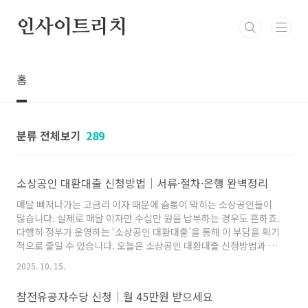
본문 바로가기
인사이트리치
홈
분류 전체보기
289
소상공인 대환대출 신청방법│서류·절차·은행 완벽정리
매달 빠져나가는 고금리 이자 때문에 숨통이 막히는 소상공인들이
많습니다. 실제로 매달 이자만 수십만 원을 납부하는 경우도 흔하죠.
다행히 정부가 운영하는 ‘소상공인 대환대출’을 통해 이 부담을 획기
적으로 줄일 수 있습니다. 오늘은 소상공인 대환대출 신청방법과 필
요한 서류, 진행 절차, 취급은행까지 완벽하게 정리해드리겠습니다.
2025. 10. 15.
빠른 한도 조회 및 신청은 ▼ 하단 링크에서 가능합니다.▼▼▼소상
공인 대환대출 즉시 한도 조회하기👆​ 소상공인 대환대출이란?소상
참전유공자수당 신청│월 45만원 받으세요
공인 대환대출은 고금리 대출을 저금리로 갈아탈 수 있도록 지원하