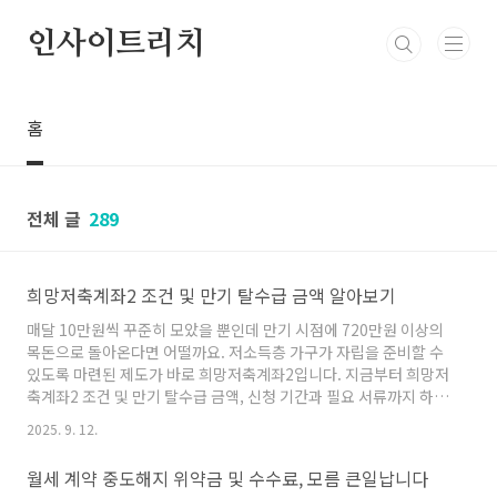
본문 바로가기
인사이트리치
홈
전체 글
289
희망저축계좌2 조건 및 만기 탈수급 금액 알아보기
매달 10만원씩 꾸준히 모았을 뿐인데 만기 시점에 720만원 이상의
목돈으로 돌아온다면 어떨까요. 저소득층 가구가 자립을 준비할 수
있도록 마련된 제도가 바로 희망저축계좌2입니다. 지금부터 희망저
축계좌2 조건 및 만기 탈수급 금액, 신청 기간과 필요 서류까지 하나
씩 정리해드리겠습니다.▶희망저축계좌2 즉시 신청하기​희망저축
2025. 9. 12.
계좌란?희망저축계좌는 근로 또는 사업소득이 있는 저소득층이 일
정 금액을 저축하면 정부가 같은 금액을 매칭 지원해 주는 제도입니
월세 계약 중도해지 위약금 및 수수료, 모름 큰일납니다
다. 단순히 저축하는 것만으로는 모으기 힘든 금액을 정부가 함께 적