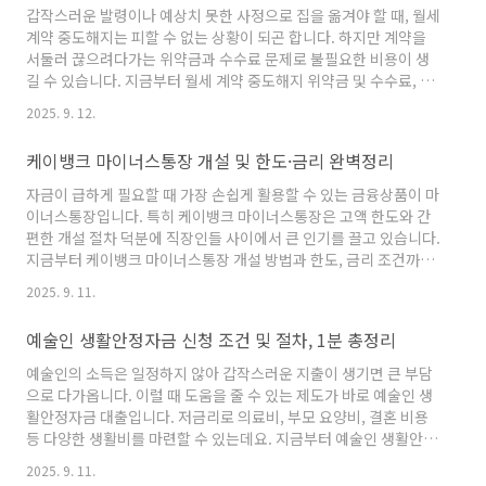
립해 주기 때문에 목돈 마련에 큰 도움이 됩니다. 가구 상황과 급여
갑작스러운 발령이나 예상치 못한 사정으로 집을 옮겨야 할 때, 월세
유형에 따라 희망저축계좌1과 희망저축계좌2로 나뉘며, 각각의 대
계약 중도해지는 피할 수 없는 상황이 되곤 합니다. 하지만 계약을
상과 지원액에는 차이가 있습니다. 📌 희망저축계좌1은 생계급여
서둘러 끊으려다가는 위약금과 수수료 문제로 불필요한 비용이 생
나..
길 수 있습니다. 지금부터 월세 계약 중도해지 위약금 및 수수료, 그
리고 절차까지 꼼꼼하게 정리해드리겠습니다.▶월세 계약 중도해지
2025. 9. 12.
방법 자세히 알아보기​월세 계약 중도해지 통보중도해지를 고민할
때 가장 먼저 할 일은 임대차 계약서를 다시 살펴보는 것입니다. 계
케이뱅크 마이너스통장 개설 및 한도·금리 완벽정리
약서에는 해지 가능 조건, 통보 시점, 위약금 산정 방식 등이 적혀 있
는데 이를 확인하지 않으면 협의 과정에서 불리하게 작용할 수 있습
자금이 급하게 필요할 때 가장 손쉽게 활용할 수 있는 금융상품이 마
니다. 임차인이 계약을 끝내려면 반드시 임대인에게 서면으로 의사
이너스통장입니다. 특히 케이뱅크 마이너스통장은 고액 한도와 간
를 알려야 하며, 일반적으로 구두 통보는 분쟁 시 효력이 약하..
편한 개설 절차 덕분에 직장인들 사이에서 큰 인기를 끌고 있습니다.
지금부터 케이뱅크 마이너스통장 개설 방법과 한도, 금리 조건까지
완벽하게 정리해드리겠습니다.▶케이뱅크 마이너스통장 2억 즉시
2025. 9. 11.
신청하기​케이뱅크 마이너스통장이란?케이뱅크 마이너스통장은 일
반 신용대출과 달리 한 번 한도를 설정해두면 필요할 때마다 자유롭
예술인 생활안정자금 신청 조건 및 절차, 1분 총정리
게 꺼내 쓸 수 있는 한도대출 상품입니다. 계좌만 개설되면 입출금통
장처럼 사용할 수 있으며, 사용한 금액에 대해서만 이자가 발생하기
예술인의 소득은 일정하지 않아 갑작스러운 지출이 생기면 큰 부담
때문에 자금 운용에 효율적입니다. 은행 점포를 방문하지 않아도 앱
으로 다가옵니다. 이럴 때 도움을 줄 수 있는 제도가 바로 예술인 생
을 통해 비대면으로 신청할 수 있다는 점도 장점입니다. 케이뱅크 마
활안정자금 대출입니다. 저금리로 의료비, 부모 요양비, 결혼 비용
이..
등 다양한 생활비를 마련할 수 있는데요. 지금부터 예술인 생활안정
자금 신청 조건과 절차, 그리고 실제 승인 후기를 총정리해 알려드리
2025. 9. 11.
겠습니다.▶예술인 생활안정자금 700만원 즉시 신청하기​예술인 생