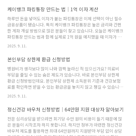
활안정자금이란?예술인 생활안정자금 대출은 창작활동에 집중하는
케이뱅크 파킹통장 만드는 법│1억 이자 계산
예술인의 생활 안정과 긴급 상황을 지원하기 위해 운영되는 금융 지
원 상품입니다. 은행권 일반 신용대출보다 금리가 낮고, 중도상환수
하루만 돈을 넣어도 이자가 붙는 파킹통장은 이제 선택이 아닌 필수
수료가 없어 목돈이 생겼을 때 자유롭게 상환할 수 있습니다. 의료
금융상품이 됐습니다. 특히 케이뱅크 파킹통장은 높은 금리와 간편
비, 장례비, 부모 부양비, 결혼자금, 긴급생활자금까지 사용처가 폭..
한 계좌 개설 방법으로 많은 분들이 찾고 있습니다. 오늘은 케이뱅크
파킹통장 만드는 법과 함께 실제로 1억 원을 예치했을 때 이자가 어
떻게 계산되는지 구체적으로 알려드리겠습니다.▶케이뱅크 파킹통
2025. 9. 11.
장 즉시 신청하기​케이뱅크 파킹통장이란?케이뱅크 파킹통장은 입
출금이 자유로운 동시에 일반 입출금통장 대비 훨씬 높은 금리를 제
본인부담 상한제 환급 신청방법
공하는 상품입니다. 최소 가입금액이 없고 복잡한 조건이 없어 단기
자금을 보관하거나 비상금을 관리하기에 적합합니다. 투자 대기자
병원비가 생각보다 많이 나와 깜짝 놀라신 적 있으신가요? 의료비
금처럼 언제든 인출할 수 있는 여유자금 관리용으로 활용도가 높습
부담을 줄일 수 있는 숨은 제도가 있습니다. 바로 본인부담 상한제
니다. 케이뱅크 파킹통장 금리와 이자케이뱅크 파킹통장의 가장 큰
환급 신청방법인데요. 본인부담 상한제 소득분위 기준과 건강보험
장점은 ..
료를 확인하면 받을 수 있는 환급금을 놓치지 않고 챙길 수 있습니
다. 지금부터 본인부담 상한제 환급 신청방법과 소득분위 기준, 건강
2025. 9. 11.
보험료 확인까지 상세히 알려드리겠습니다.▶본인부담 상한제 즉시
신청하기​본인부담 상한제란?본인부담 상한제는 국민이 의료기관에
정신건강 바우처 신청방법│64만원 지원 대상자 알아보기
서 지불한 병원비 중 건강보험이 적용된 본인부담금을 일정 금액까
지만 내도록 하고, 초과한 부분은 돌려주는 제도입니다. 쉽게 말해
전문 심리상담을 받으려면 회기당 수만 원의 비용이 들기 때문에 많
연간 병원비 지출 한도를 소득별로 정해두고, 한도를 넘은 금액은 국
은 분들이 시작조차 하지 못합니다. 하지만 정부가 마련한 정신건강
민건강보험공단이 환급해주는 구조입니다. 덕분에 고액의 진료비로
바우처 제도를 활용하면 최대 64만원까지 지원받아 부담 없이 상담
가계가 무..