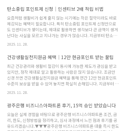
적으로 받아야 하는 환자와 가족의 경제적 부담을 줄이기 위해 운영
탄소중립 포인트제 신청│인센티브 2배 적립 비법
되는 국가 지원 제도입니다. 희귀질환 의료비지원은 산정특례를 활
용해 병원비 중 본인이 부담해야 하는 금액을 크게 낮춰주며, 가구
요즘처럼 생활비가 쉽게 줄지 않는 시기에는 작은 절약이라도 바로
소득이 일정 기준 이하라면 추가 지원도 가능합니다. 특히 치료 주기
체감되는 혜택이 필요합니다. 특히 탄소중립 포인트제 신청만으로
가 짧거나 진단 과정이 길어 비용이 과도하게 발생하는 환자에게 실
도 인센티브가 쌓이는데, 제대로 활용하면 생각보다 큰 금액이 생겨
질적인 ..
난다는 사실을 모르고 지나가는 경우가 많습니다. 지금부터 탄소중
립 포인트제 신청과 인센티브 2배 적립 비법을 하나씩 풀어드리겠습
2025. 11. 28.
니다.▼▼▼탄소중립 포인트제 즉시 신청하기👆 탄소중립 포인트제
란?탄소중립 포인트제는 가정과 사업장에서 사용되는 전기, 수도,
건강생활실천지원금 혜택│12만 현금포인트 받는 꿀팁
도시가스 사용량을 절감하면 그 절감률에 따라 포인트를 지급하는
구조입니다. 월별 혹은 반기별로 사용량이 비교되며, 기준보다 적게
최근 건강관리와 생활비 절감이 동시에 가능한 제도가 관심을 받고
쓰면 줄어든 만큼 인센티브가 지급됩니다. 단순히 공과금 절약을 넘
있지만, 정작 제대로 알고 활용하는 사람은 많지 않습니다. 조금만
어 국가의 탄소 감축 목표에도 도움이 되는 방식이라 참여 가치가 높
신경 쓰면 건강생활실천지원금 혜택을 통해 연간 12만 현금포인트
습니다...
수준의 보상을 받을 수 있어 놓치면 확실히 손해입니다. 지금부터 건
강생활실천지원금 혜택│12만 현금포인트 받는 꿀팁과 함께 대상
2025. 11. 28.
자 조건, 신청 절차까지 하나씩 풀어드리겠습니다.▼▼▼건강생활
실천지원금 즉시 신청하기👆 건강생활실천지원금이란?건강생활실
광주은행 비즈니스아파트론 후기, 15억 승인 받았습니다
천지원금은 국민건강보험공단이 운영하는 건강관리 인센티브 제도
이며, 생활습관 개선 정도를 수치화해 포인트로 보상해주는 형태로
오늘은 실제 경험을 바탕으로 광주은행 비즈니스아파트론 조건, 금
진행됩니다. 걷기, 신체수치 변화, 건강 프로그램 참여 등 일상 속에
리, 한도, 신청방법을 정리하고, 심사 과정에서 느낀 점과 후기를 공
서 실천 가능한 활동만 꾸준히 이어가면 자동으로 점수가 적립되며,
유드리겠습니다.▼▼▼광주은행 비즈니스아파트론 대출 즉시 한도
앱에서 누적..