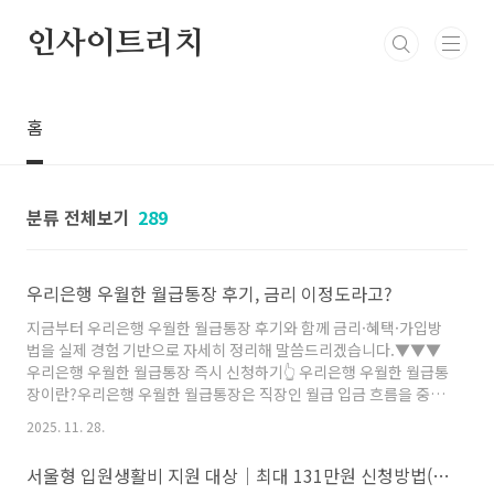
본문 바로가기
인사이트리치
홈
분류 전체보기
289
우리은행 우월한 월급통장 후기, 금리 이정도라고?
지금부터 우리은행 우월한 월급통장 후기와 함께 금리·혜택·가입방
법을 실제 경험 기반으로 자세히 정리해 말씀드리겠습니다.▼▼▼
우리은행 우월한 월급통장 즉시 신청하기👆 우리은행 우월한 월급통
장이란?우리은행 우월한 월급통장은 직장인 월급 입금 흐름을 중심
으로 혜택을 설계한 자유입출금형 통장입니다. 매월 급여만 정상적
2025. 11. 28.
으로 들어오면 우대금리가 자동으로 적용되기 때문에 별도의 거래
조건을 맞추느라 불편함을 느낄 필요가 없습니다. 기본 입출금통장
서울형 입원생활비 지원 대상│최대 131만원 신청방법(+후기)
이 주는 거의 없는 수준의 금리 대신 우리은행 우월한 월급통장을 활