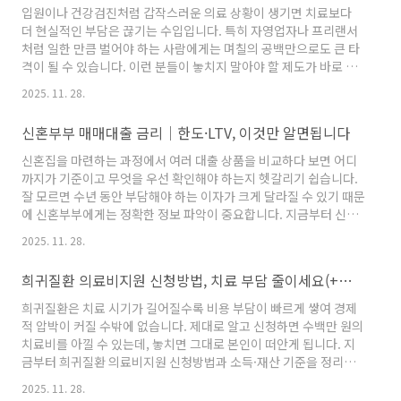
용해 3.1 금리를 챙기는 직장인이 늘어나는 이유도 여기에 있습니
입원이나 건강검진처럼 갑작스러운 의료 상황이 생기면 치료보다
다. 우월한 월급통장 장단점우리은행 우월한 월급통장은 금리만 놓
더 현실적인 부담은 끊기는 수입입니다. 특히 자영업자나 프리랜서
고 봐도 직장인 월급통장 중에서 체감되는 수익이 꽤 높은 편입니다.
처럼 일한 만큼 벌어야 하는 사람에게는 며칠의 공백만으로도 큰 타
급여가 ..
격이 될 수 있습니다. 이런 분들이 놓치지 말아야 할 제도가 바로 서
울형 입원생활비 지원 대상│최대 131만원 신청방법(+후기) 입니
2025. 11. 28.
다.▼▼▼서울형 입원생활비 지원 즉시 신청하기👆​ 서울형 입원생
활비 지원이란?서울형 입원생활비 지원은 병원치료나 건강검진으
신혼부부 매매대출 금리│한도·LTV, 이것만 알면됩니다
로 인해 소득이 줄어드는 상황을 완화하기 위해 마련된 지원제도입
니다. 의료비를 직접 줄여주기보다 일을 하지 못해 발생하는 생계 단
신혼집을 마련하는 과정에서 여러 대출 상품을 비교하다 보면 어디
절을 완화하는 방식으로 설계되어, 특히 지역가입자나 개인사업자
까지가 기준이고 무엇을 우선 확인해야 하는지 헷갈리기 쉽습니다.
에게 매우 현실적인 도움을 줍니다. 서울형 입원생활비 지원 대상만
잘 모르면 수년 동안 부담해야 하는 이자가 크게 달라질 수 있기 때문
충족하면 입..
에 신혼부부에게는 정확한 정보 파악이 중요합니다. 지금부터 신혼
부부 매매대출 금리│한도·LTV, 이것만 알면됩니다라는 주제로 핵
2025. 11. 28.
심을 빠르게 정리해드립니다.▼▼▼신혼부부 매매대출 즉시 한도
조회하기👆​ 신혼부부 매매대출이란?신혼부부 매매대출은 결혼을 준
희귀질환 의료비지원 신청방법, 치료 부담 줄이세요(+후기)
비 중이거나 혼인 기간 7년 이하인 부부가 실거주용 주택을 구입할
때 이용할 수 있는 정책형 주택담보대출입니다. 시중은행에서 제공
희귀질환은 치료 시기가 길어질수록 비용 부담이 빠르게 쌓여 경제
하는 일반 담보대출보다 금리가 낮게 적용되는 것이 가장 큰 특징이
적 압박이 커질 수밖에 없습니다. 제대로 알고 신청하면 수백만 원의
며, 주택 가격과 소득 기준만 충족하면 최대 3억 2천만원까지 지원
치료비를 아낄 수 있는데, 놓치면 그대로 본인이 떠안게 됩니다. 지
받을..
금부터 희귀질환 의료비지원 신청방법과 소득·재산 기준을 정리해
안내드리겠습니다.▼▼▼희귀질환 의료비지원 즉시 신청하기👆 희
2025. 11. 28.
귀질환 의료비지원이란?희귀질환 의료비지원은 고가 치료를 반복